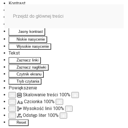
Kontrast
Odwróć kolory
Przejdź do głównej treści
Monochromatyczny
Ciemny kontrast
Jasny kontrast
Niskie nasycenie
Wysokie nasycenie
Tekst
Zaznacz linki
Zaznacz nagłówki
Czytnik ekranu
Tryb czytania
Powiększenie
Skalowanie treści
100
%
Czcionka
100
%
Aa
Wysokość linii
100
%
Odstęp liter
100
%
Reset