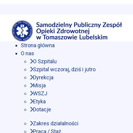
Strona główna
O nas
O Szpitalu
Szpital wczoraj, dziś i jutro
Dyrekcja
Misja
WSZJ
Etyka
Dotacje
Zakres działalności
Praca / Staż