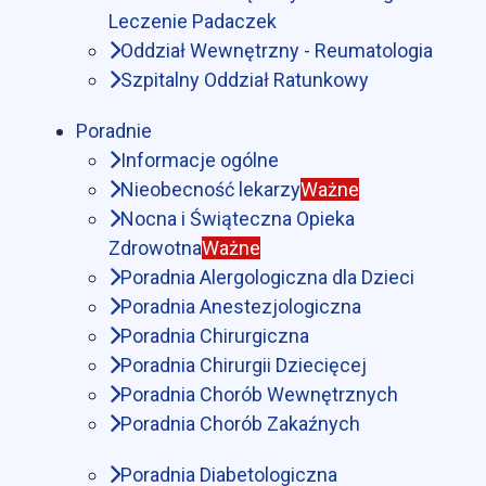
Leczenie Padaczek
Oddział Wewnętrzny - Reumatologia
Szpitalny Oddział Ratunkowy
Poradnie
Informacje ogólne
Nieobecność lekarzy
Ważne
Nocna i Świąteczna Opieka
Zdrowotna
Ważne
Poradnia Alergologiczna dla Dzieci
Poradnia Anestezjologiczna
Poradnia Chirurgiczna
Poradnia Chirurgii Dziecięcej
Poradnia Chorób Wewnętrznych
Poradnia Chorób Zakaźnych
Poradnia Diabetologiczna