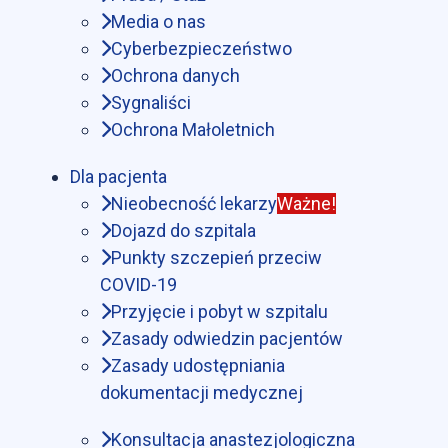
Media o nas
Cyberbezpieczeństwo
Ochrona danych
Sygnaliści
Ochrona Małoletnich
Dla pacjenta
Nieobecność lekarzy
Ważne!
Dojazd do szpitala
Punkty szczepień przeciw
COVID-19
Przyjęcie i pobyt w szpitalu
Zasady odwiedzin pacjentów
Zasady udostępniania
dokumentacji medycznej
Konsultacja anastezjologiczna