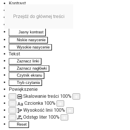
Kontrast
Odwróć kolory
Przejdź do głównej treści
Monochromatyczny
Ciemny kontrast
Jasny kontrast
Niskie nasycenie
Wysokie nasycenie
Tekst
Zaznacz linki
Zaznacz nagłówki
Czytnik ekranu
Tryb czytania
Powiększenie
Skalowanie treści
100
%
Czcionka
100
%
Aa
Wysokość linii
100
%
Odstęp liter
100
%
Reset