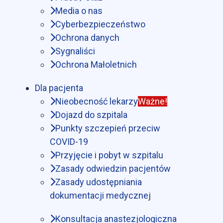
Media o nas
Cyberbezpieczeństwo
Ochrona danych
Sygnaliści
Ochrona Małoletnich
Dla pacjenta
Nieobecność lekarzy
Ważne!
Dojazd do szpitala
Punkty szczepień przeciw
COVID-19
Przyjęcie i pobyt w szpitalu
Zasady odwiedzin pacjentów
Zasady udostępniania
dokumentacji medycznej
Konsultacja anastezjologiczna