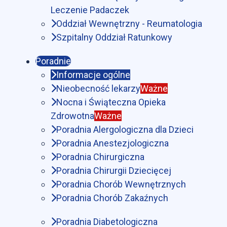
Leczenie Padaczek
Oddział Wewnętrzny - Reumatologia
Szpitalny Oddział Ratunkowy
Poradnie
Informacje ogólne
Nieobecność lekarzy
Ważne
Nocna i Świąteczna Opieka
Zdrowotna
Ważne
Poradnia Alergologiczna dla Dzieci
Poradnia Anestezjologiczna
Poradnia Chirurgiczna
Poradnia Chirurgii Dziecięcej
Poradnia Chorób Wewnętrznych
Poradnia Chorób Zakaźnych
Poradnia Diabetologiczna