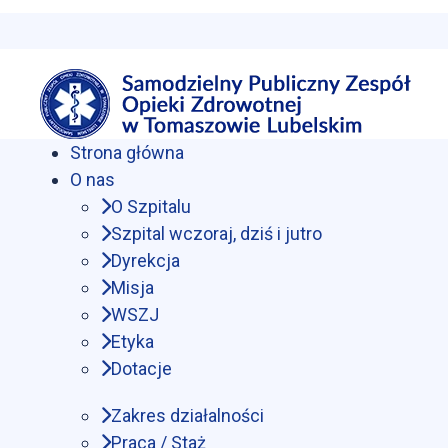
Strona główna
O nas
O Szpitalu
Szpital wczoraj, dziś i jutro
Dyrekcja
Misja
WSZJ
Etyka
Dotacje
Zakres działalności
Praca / Staż