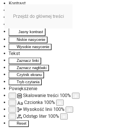
Kontrast
Odwróć kolory
Przejdź do głównej treści
Monochromatyczny
Ciemny kontrast
Jasny kontrast
Niskie nasycenie
Wysokie nasycenie
Tekst
Zaznacz linki
Zaznacz nagłówki
Czytnik ekranu
Tryb czytania
Powiększenie
Skalowanie treści
100
%
Czcionka
100
%
Aa
Wysokość linii
100
%
Odstęp liter
100
%
Reset