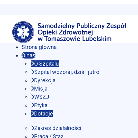
Strona główna
O nas
O Szpitalu
Szpital wczoraj, dziś i jutro
Dyrekcja
Misja
WSZJ
Etyka
Dotacje
Zakres działalności
Praca / Staż