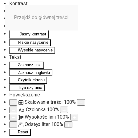
Kontrast
Odwróć kolory
Przejdź do głównej treści
Monochromatyczny
Ciemny kontrast
Jasny kontrast
Niskie nasycenie
Wysokie nasycenie
Tekst
Zaznacz linki
Zaznacz nagłówki
Czytnik ekranu
Tryb czytania
Powiększenie
Skalowanie treści
100
%
Czcionka
100
%
Aa
Wysokość linii
100
%
Odstęp liter
100
%
Reset