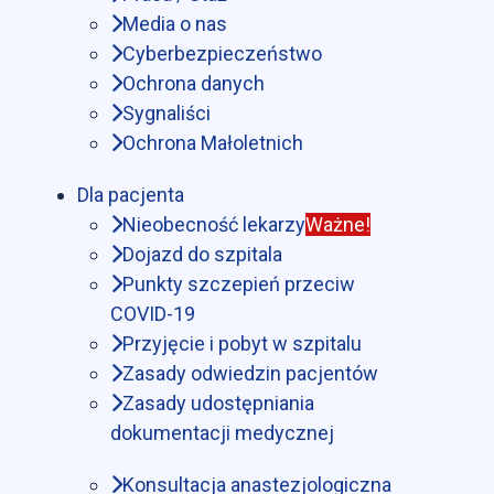
Media o nas
Cyberbezpieczeństwo
Ochrona danych
Sygnaliści
Ochrona Małoletnich
Dla pacjenta
Nieobecność lekarzy
Ważne!
Dojazd do szpitala
Punkty szczepień przeciw
COVID-19
Przyjęcie i pobyt w szpitalu
Zasady odwiedzin pacjentów
Zasady udostępniania
dokumentacji medycznej
Konsultacja anastezjologiczna