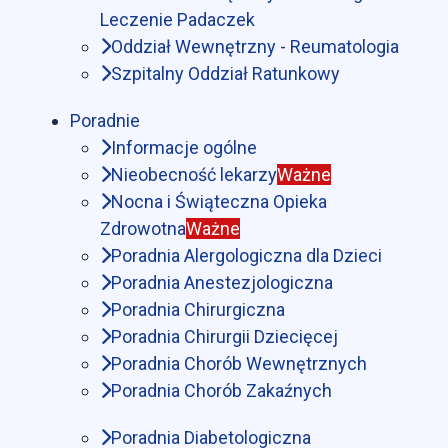
Leczenie Padaczek
Oddział Wewnętrzny - Reumatologia
Szpitalny Oddział Ratunkowy
Poradnie
Informacje ogólne
Nieobecność lekarzy
Ważne
Nocna i Świąteczna Opieka
Zdrowotna
Ważne
Poradnia Alergologiczna dla Dzieci
Poradnia Anestezjologiczna
Poradnia Chirurgiczna
Poradnia Chirurgii Dziecięcej
Poradnia Chorób Wewnętrznych
Poradnia Chorób Zakaźnych
Poradnia Diabetologiczna