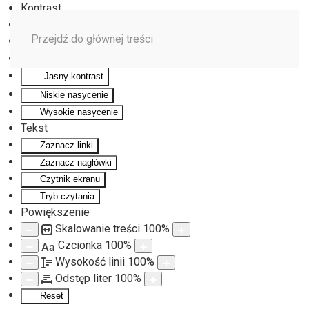
Kontrast
Odwróć kolory
Przejdź do głównej treści
Monochromatyczny
Ciemny kontrast
Jasny kontrast
Niskie nasycenie
Wysokie nasycenie
Tekst
Zaznacz linki
Zaznacz nagłówki
Czytnik ekranu
Tryb czytania
Powiększenie
Skalowanie treści
100
%
Czcionka
100
%
Aa
Wysokość linii
100
%
Odstęp liter
100
%
Reset